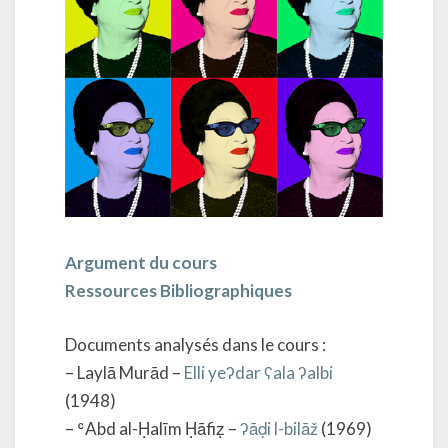
Argument du cours
Ressources Bibliographiques
Documents analysés dans le cours :
– Laylā Murād –
Elli yeʔdar ʕala ʔalbi
(1948)
– ʿAbd al-Ḥalīm Ḥāfiẓ –
ʔāḍi l-bilāž
(1969)